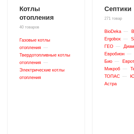
Котлы
Септики
отопления
271 товар
40 товаров
BioDeka
—
B
Ergobox
—
S
Газовые котлы
ГЕО
—
Диам
отопления
—
Евробион
—
Твердотопливные котлы
Био
—
Евро
отопления
—
Микроб
—
Т
Электрические котлы
ТОПАС
—
Ю
отопления
Астра