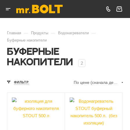
—
—
—
Главная
Продукты
Водонагреватели
Буферные накопители
Буферные
накопители
2
По цене (сначала дешёвые)
ФИЛЬТР