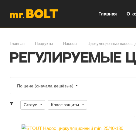
Главная
О к
—
—
—
Главная
Продукты
Насосы
Циркуляционные насосы 
Регулируемые 
По цене (сначала дешёвые)
Статус
Класс защиты