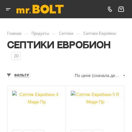
—
—
—
Главная
Продукты
Септики
Септики Евробион
Септики Евробион
20
По цене (сначала дешёвые)
ФИЛЬТР