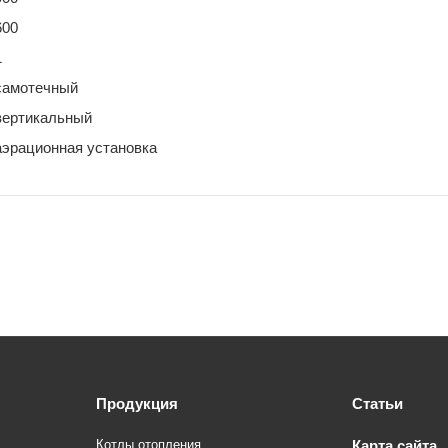
600
1
самотечный
вертикальный
аэрационная установка
Продукция
Статьи
Котлы отопления
Карта сайта