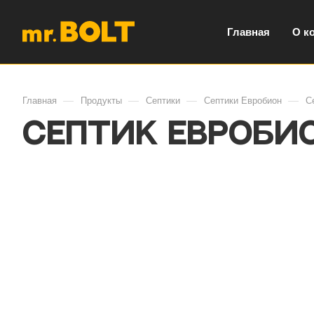
Главная
О к
—
—
—
—
Главная
Продукты
Септики
Септики Евробион
С
Септик Евробио