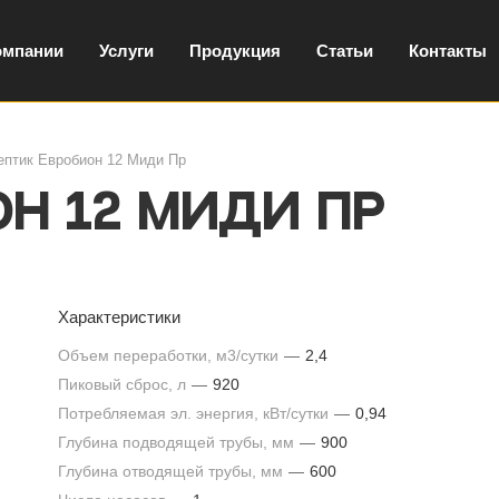
омпании
Услуги
Продукция
Статьи
Контакты
ептик Евробион 12 Миди Пр
н 12 Миди Пр
Характеристики
Объем переработки, м3/сутки
—
2,4
Пиковый сброс, л
—
920
Потребляемая эл. энергия, кВт/сутки
—
0,94
Глубина подводящей трубы, мм
—
900
Глубина отводящей трубы, мм
—
600