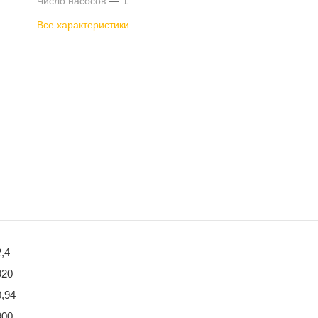
Число насосов
—
1
Все характеристики
2,4
920
0,94
900