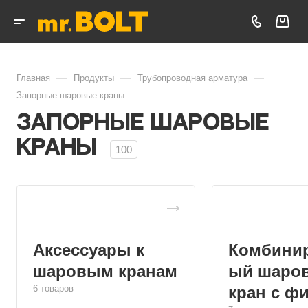
—
—
—
Главная
Продукты
Трубопроводная арматура
Запорные шаровые краны
Запорные шаровые
краны
100
Аксессуары к
Комбини
шаровым кранам
ый шаро
6 товаров
кран с ф