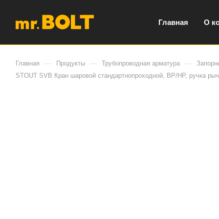
Главная
О к
—
—
—
Главная
Продукты
Трубопроводная арматура
Запорн
STOUT SVB Кран шаровой стандартнопроходной, ВР/НР, ручка рыча