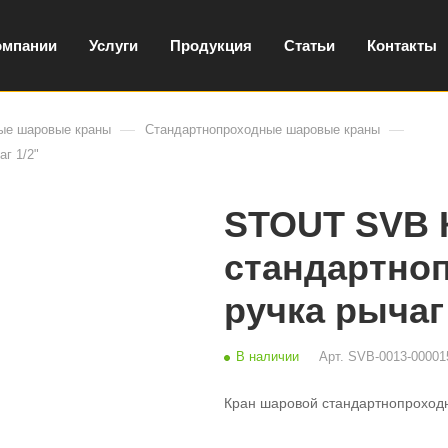
омпании
Услуги
Продукция
Статьи
Контакты
—
—
ые шаровые краны
Стандартнопроходные шаровые краны
г 1/2"
STOUT SVB 
стандартноп
ручка рычаг 
В наличии
Арт.
SVB-0013-00001
Кран шаровой стандартнопроходн