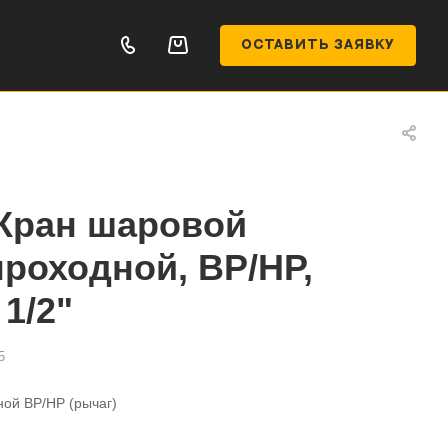
ОСТАВИТЬ ЗАЯВКУ
Кран шаровой
роходной, ВР/НР,
1/2"
5
ой ВР/НР (рычаг)