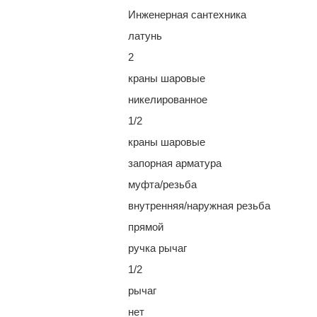
Инженерная сантехника
латунь
2
краны шаровые
никелированное
1/2
краны шаровые
запорная арматура
муфта/резьба
внутренняя/наружная резьба
прямой
ручка рычаг
1/2
рычаг
нет