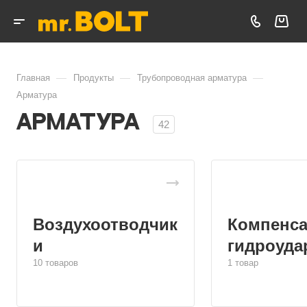
—
—
—
Главная
Продукты
Трубопроводная арматура
Арматура
Арматура
42
Воздухоотводчик
Компенса
и
гидроуда
10 товаров
1 товар