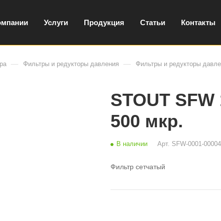
омпании
Услуги
Продукция
Статьи
Контакты
—
—
ра
Фильтры и редукторы давления
Фильтры и редукторы давле
STOUT SFW 1
500 мкр.
В наличии
Арт.
SFW-0001-00004
Фильтр сетчатый