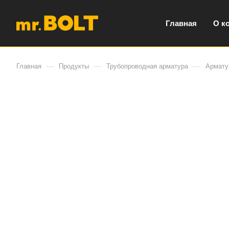
Главная
О к
—
—
—
Главная
Продукты
Трубопроводная арматура
Армату