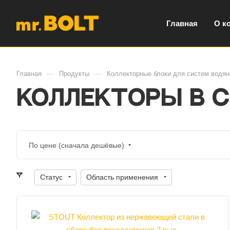
Главная
О к
—
—
Главная
Продукты
Коллекторные блоки для систем водян
Коллекторы в с
По цене (сначала дешёвые)
Статус
Область применения