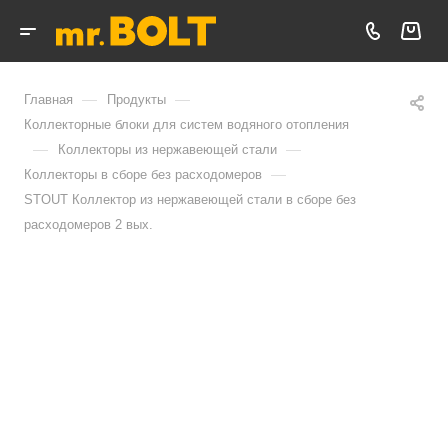
—
—
Главная
Продукты
Коллекторные блоки для систем водяного отопления
—
—
Коллекторы из нержавеющей стали
—
Коллекторы в сборе без расходомеров
STOUT Коллектор из нержавеющей стали в сборе без
расходомеров 2 вых.