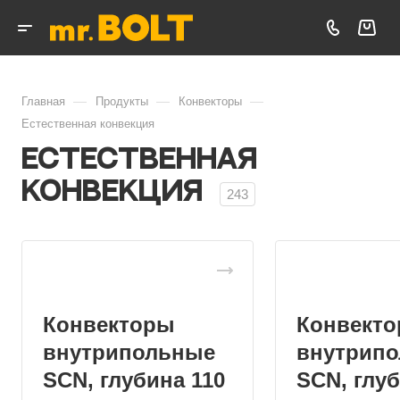
—
—
—
Главная
Продукты
Конвекторы
Естественная конвекция
Естественная
конвекция
243
Конвекторы
Конвект
внутрипольные
внутрип
SCN, глубина 110
SCN, глуб