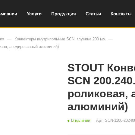
омпании
Услуги
Продукция
Статьи
Контакты
—
—
ция
Конвекторы внутрипольные SCN, глубина 200 мм
овая, анодированный алюминий)
STOUT Конв
SCN 200.240
роликовая,
алюминий)
В наличии
Арт.
SCN-1100-20240