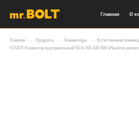
Главная
О к
—
—
—
Главная
Продукты
Конвекторы
Естественная конвек
STOUT Конвектор внутрипольный SCN 200.240.800 (Решётка ролик