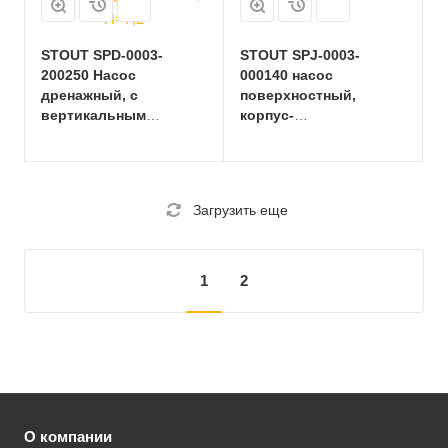
STOUT SPD-0003-
STOUT SPJ-0003-
200250 Насос
000140 насос
дренажный, с
поверхностный,
вертикальным
корпус-
поплавком, кабель 10
нерж.сталь,раб.колесо-
м, 230V, Q=150 л/мин,
норил, Q-40л/мин, H-
H=7,2
60,5м
Загрузить еще
1
2
О компании