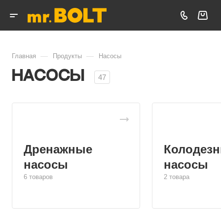
—
—
Главная
Продукты
Насосы
Насосы
47
Дренажные
Колодез
насосы
насосы
6 товаров
2 товара