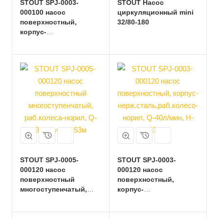
STOUT SPJ-0003-
STOUT Насос
000100 насос
циркуляционный mini
поверхностный,
32/80-180
корпус-
нерж.сталь,раб.колесо-
норил, Q-40л/мин, H-
48м
STOUT SPJ-0005-
STOUT SPJ-0003-
000120 насос
000120 насос
поверхностный
поверхностный,
многоступенчатый,
корпус-
раб.колеса-норил, Q-
нерж.сталь,раб.колесо-
90л/мин, H-53м
норил, Q-40л/мин, H-
53,5м