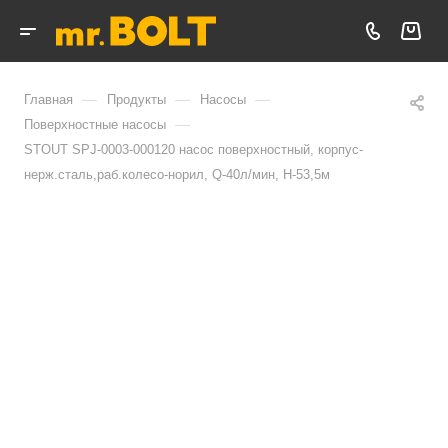
—
—
—
Главная
Продукты
Насосы
—
Поверхностные насосы
STOUT SPJ-0003-000120 насос поверхностный, корпус-
нерж.сталь,раб.колесо-норил, Q-40л/мин, H-53,5м