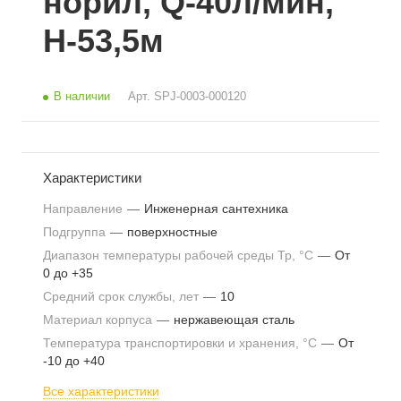
норил, Q-40л/мин,
H-53,5м
В наличии
Арт.
SPJ-0003-000120
Характеристики
Направление
—
Инженерная сантехника
Подгруппа
—
поверхностные
Диапазон температуры рабочей среды Тр, °С
—
От
0 до +35
Средний срок службы, лет
—
10
Материал корпуса
—
нержавеющая сталь
Температура транспортировки и хранения, °С
—
От
-10 до +40
Все характеристики