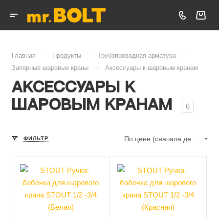
—
—
—
Главная
Продукты
Трубопроводная арматура
—
Запорные шаровые краны
Аксессуары к шаровым кранам
Аксессуары к
шаровым кранам
6
По цене (сначала дешёвые)
ФИЛЬТР