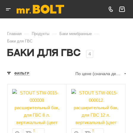
—
—
—
Главная
Продукты
Баки мембранные
Баки для ГВС
Баки для ГВС
4
По цене (сначала дешёвые)
ФИЛЬТР