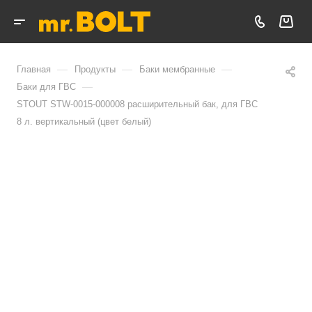
—
—
—
Главная
Продукты
Баки мембранные
—
Баки для ГВС
STOUT STW-0015-000008 расширительный бак, для ГВС
8 л. вертикальный (цвет белый)