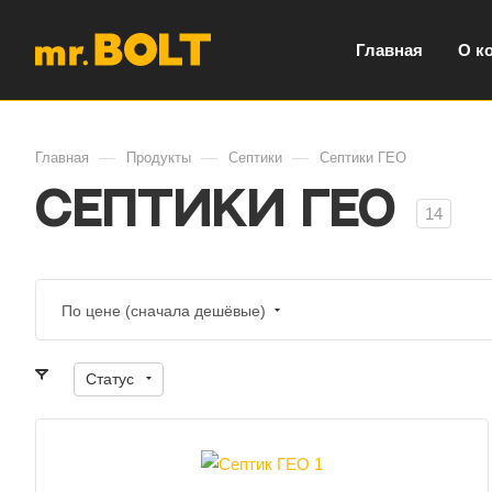
Главная
О к
—
—
—
Главная
Продукты
Септики
Септики ГЕО
Септики ГЕО
14
По цене (сначала дешёвые)
Статус