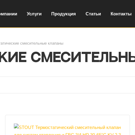
омпании
Услуги
Продукция
Статьи
Контакты
татические смесительные клапаны
кие смесительн