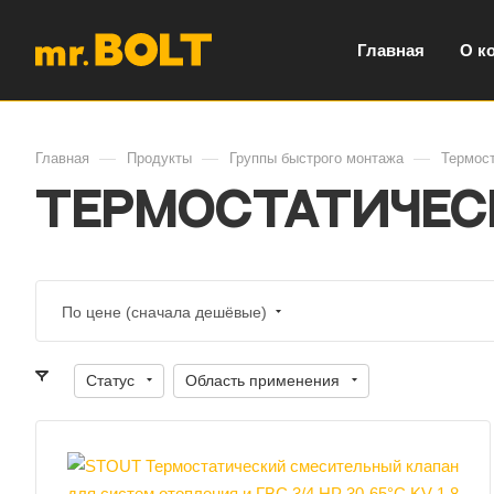
Главная
О к
—
—
—
Главная
Продукты
Группы быстрого монтажа
Термос
Термостатичес
По цене (сначала дешёвые)
Статус
Область применения