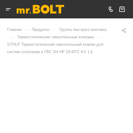
—
—
Главная
Продукты
Группы быстрого монтажа
—
—
Термостатические смесительные клапаны
STOUT Термостатический смесительный клапан для
систем отопления и ГВС 3/4 НР 20-43°С KV 1,6