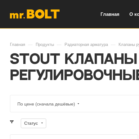
Главная
О к
—
—
—
Главная
Продукты
Радиаторная арматура
Клапаны р
STOUT Клапаны
регулировочные
По цене (сначала дешёвые)
Статус