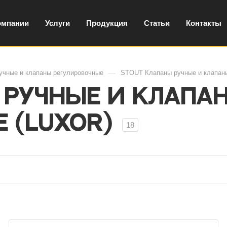
омпании
Услуги
Продукция
Статьи
Контакты
—
учные и клапаны регулировочные
STOUT Клапаны ручные и клапаны
 ручные и клапа
 (Luxor)
18