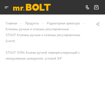
—
—
—
Главная
Продукты
Радиаторная арматура
—
Клапаны ручные и клапаны регулировочные
STOUT Клапаны ручные и клапаны регулировочные
(Luxor)
—
STOUT SVRs Клапан ручной терморегулирующий с
неподъемным шпинделем, угловой 3/4"