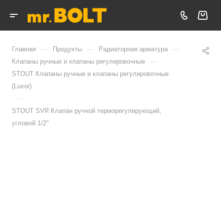
—
—
—
Главная
Продукты
Радиаторная арматура
—
Клапаны ручные и клапаны регулировочные
STOUT Клапаны ручные и клапаны регулировочные
(Luxor)
—
STOUT SVR Клапан ручной терморегулирующий,
угловой 1/2"