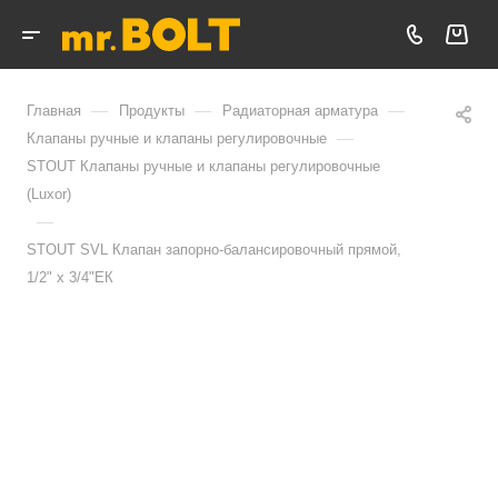
—
—
—
Главная
Продукты
Радиаторная арматура
—
Клапаны ручные и клапаны регулировочные
STOUT Клапаны ручные и клапаны регулировочные
(Luxor)
—
STOUT SVL Клапан запорно-балансировочный прямой,
1/2" х 3/4"ЕК