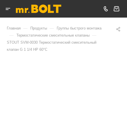
—
—
Главная
Продукты
Группы быстрого монтажа
—
—
Термостатические смесительные клапаны
STOUT SVM-0030 Термостатический смесительный
клапан G 1 1/4 НР 60°С