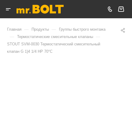
—
—
Главная
Продукты
Группы быстрого монтажа
—
—
Термостатические смесительные клапаны
STOUT SVM-0030 Термостатический смесительный
клапан G 1)4 1/4 НР 70°С