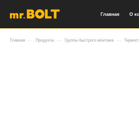
Главная
О к
—
—
—
Главная
Продукты
Группы быстрого монтажа
Термос