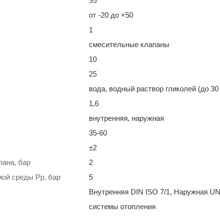
95
С
от -20 до +50
1
смесительные клапаны
10
25
вода, водный раствор гликолей (до 30
1,6
внутренняя, наружная
35-60
±2
пана, бар
2
ой среды Рр, бар
5
Внутренняя DIN ISO 7/1, Наружная UN
системы отопления