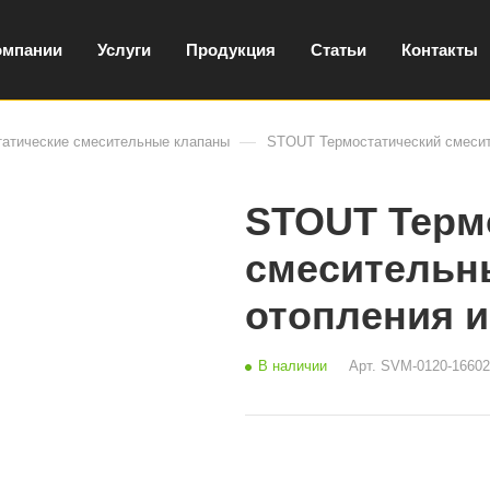
омпании
Услуги
Продукция
Статьи
Контакты
—
татические смесительные клапаны
STOUT Термостатический смесит
STOUT Терм
смесительн
отопления и
В наличии
Арт.
SVM-0120-16602