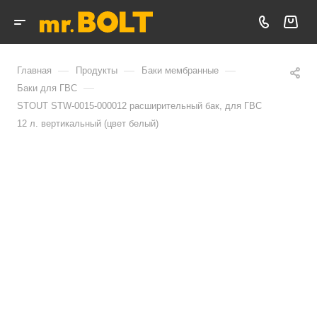
—
—
—
Главная
Продукты
Баки мембранные
—
Баки для ГВС
STOUT STW-0015-000012 расширительный бак, для ГВС
12 л. вертикальный (цвет белый)