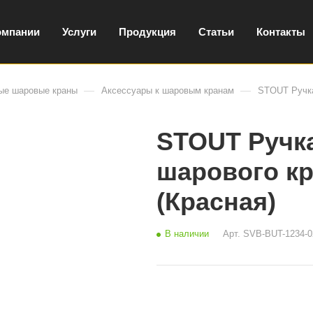
омпании
Услуги
Продукция
Статьи
Контакты
—
—
ые шаровые краны
Аксессуары к шаровым кранам
STOUT Ручка
STOUT Ручка
шарового кр
(Красная)
В наличии
Арт.
SVB-BUT-1234-0