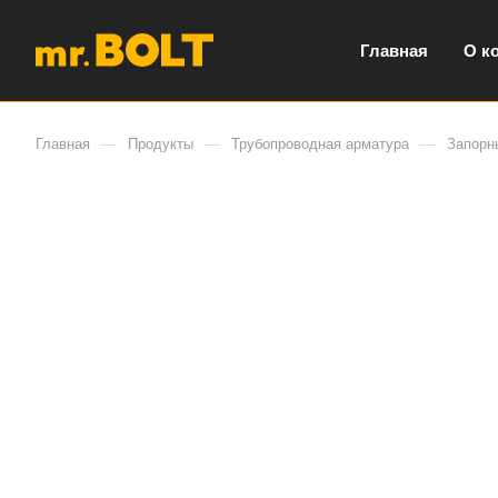
Главная
О к
—
—
—
Главная
Продукты
Трубопроводная арматура
Запорн