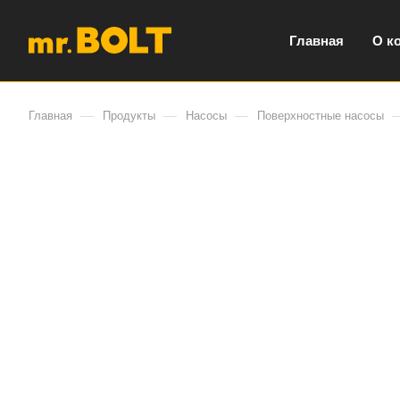
Главная
О к
—
—
—
Главная
Продукты
Насосы
Поверхностные насосы