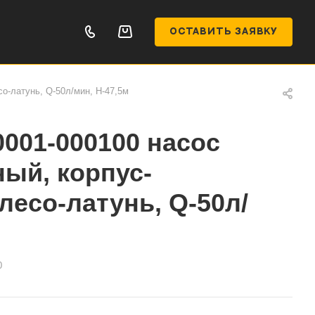
ОСТАВИТЬ ЗАЯВКУ
о-латунь, Q-50л/мин, H-47,5м
001-000100 насос
ый, корпус-
лесо-латунь, Q-50л/
м
0