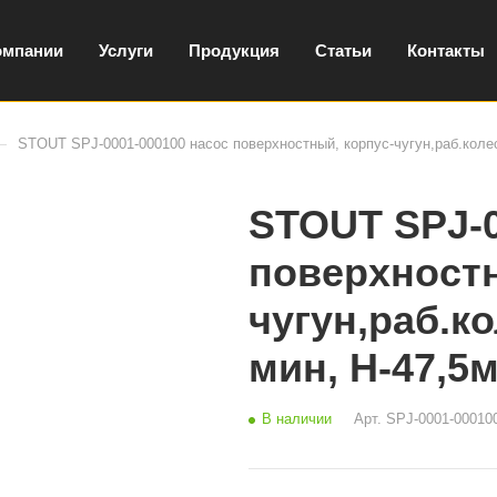
омпании
Услуги
Продукция
Статьи
Контакты
—
STOUT SPJ-0001-000100 насос поверхностный, корпус-чугун,раб.колес
STOUT SPJ-0
поверхностн
чугун,раб.ко
мин, H-47,5
В наличии
Арт.
SPJ-0001-00010