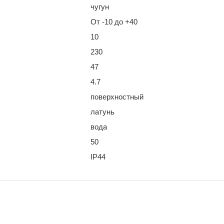
чугун
С
От -10 до +40
10
230
47
4.7
поверхностный
латунь
вода
50
IP44