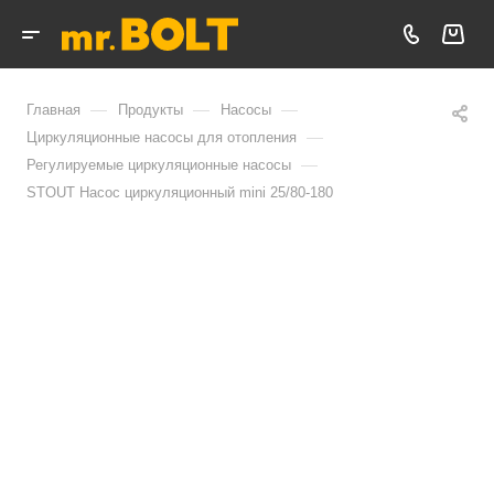
—
—
—
Главная
Продукты
Насосы
—
Циркуляционные насосы для отопления
—
Регулируемые циркуляционные насосы
STOUT Насос циркуляционный mini 25/80-180