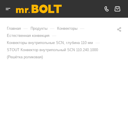
—
—
—
Главная
Продукты
Конвекторы
—
Естественная конвекция
—
Конвекторы внутрипольные SCN, глубина 110 мм
STOUT Конвектор внутрипольный SCN 110.240.1000
(Решётка роликовая)