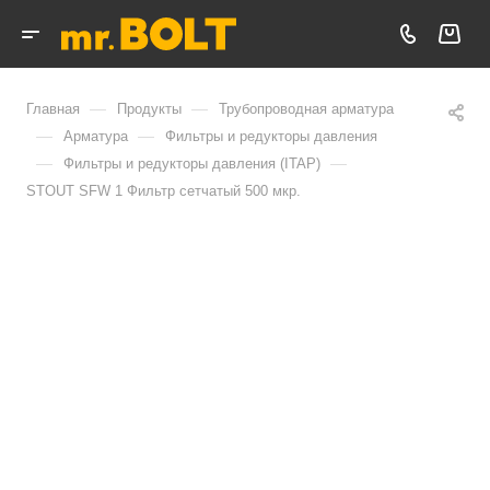
—
—
Главная
Продукты
Трубопроводная арматура
—
—
Арматура
Фильтры и редукторы давления
—
—
Фильтры и редукторы давления (ITAP)
STOUT SFW 1 Фильтр сетчатый 500 мкр.