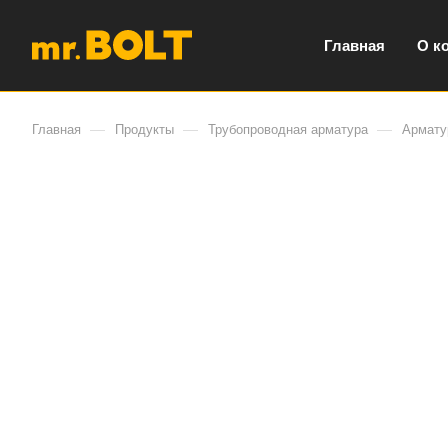
Главная
О к
—
—
—
Главная
Продукты
Трубопроводная арматура
Армату