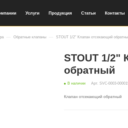
омпании
Услуги
Продукция
Статьи
Контакты
—
—
ра
Обратные клапаны
STOUT 1/2" Клапан отсекающий обратны
STOUT 1/2" 
обратный
В наличии
Арт.
SVC-0003-00001
Клапан отсекающий обратный