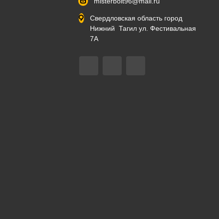
misterbolt96@mail.ru
Свердловская область город
Нижний Тагил ул. Фестивальная
7А