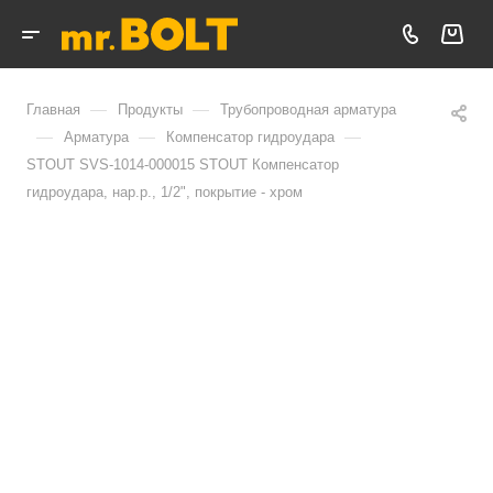
—
—
Главная
Продукты
Трубопроводная арматура
—
—
—
Арматура
Компенсатор гидроудара
STOUT SVS-1014-000015 STOUT Компенсатор
гидроудара, нар.р., 1/2", покрытие - хром