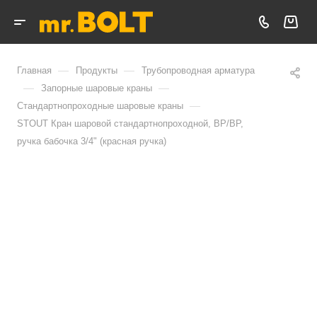
—
—
Главная
Продукты
Трубопроводная арматура
—
—
Запорные шаровые краны
—
Стандартнопроходные шаровые краны
STOUT Кран шаровой стандартнопроходной, ВР/ВР,
ручка бабочка 3/4" (красная ручка)