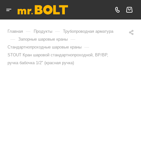
—
—
Главная
Продукты
Трубопроводная арматура
—
—
Запорные шаровые краны
—
Стандартнопроходные шаровые краны
STOUT Кран шаровой стандартнопроходной, ВР/ВР,
ручка бабочка 1/2" (красная ручка)