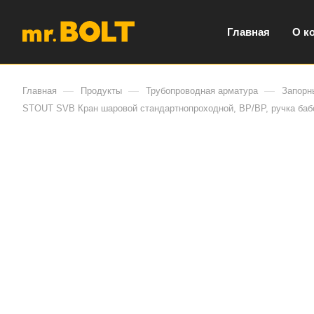
Главная
О к
—
—
—
Главная
Продукты
Трубопроводная арматура
Запорн
STOUT SVB Кран шаровой стандартнопроходной, ВР/ВР, ручка бабо