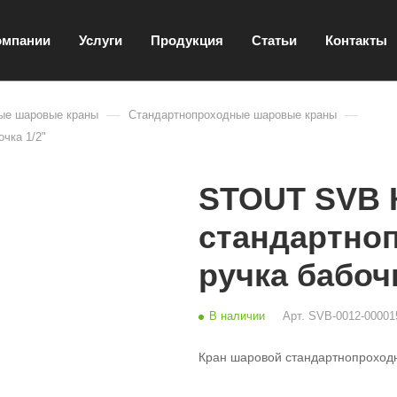
омпании
Услуги
Продукция
Статьи
Контакты
—
—
ые шаровые краны
Стандартнопроходные шаровые краны
чка 1/2"
STOUT SVB 
стандартноп
ручка бабочк
В наличии
Арт.
SVB-0012-00001
Кран шаровой стандартнопроходн