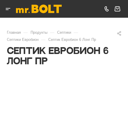
—
—
—
Главная
Продукты
Септики
—
Септики Евробион
Септик Евробион 6 Лонг Пр
Септик Евробион 6
Лонг Пр