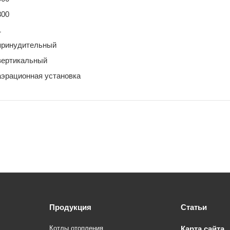
300
1
принудительный
вертикальный
аэрационная установка
Продукция
Статьи
Котлы отопления
Карта сайта