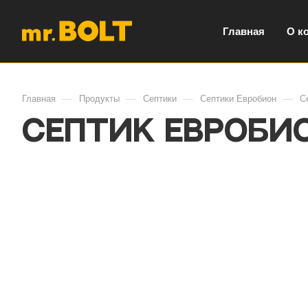
Главная
О к
—
—
—
—
Главная
Продукты
Септики
Септики Евробион
С
Септик Евробио