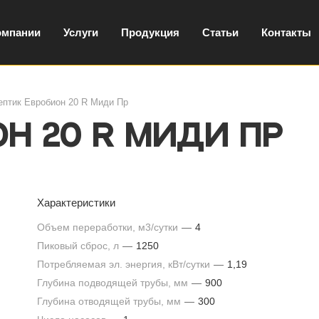
омпании
Услуги
Продукция
Статьи
Контакты
ептик Евробион 20 R Миди Пр
н 20 R Миди Пр
Характеристики
Объем переработки, м3/сутки
—
4
Пиковый сброс, л
—
1250
Потребляемая эл. энергия, кВт/сутки
—
1,19
Глубина подводящей трубы, мм
—
900
Глубина отводящей трубы, мм
—
300