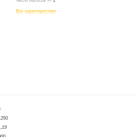
Число насосов
—
1
Все характеристики
4
1250
1,19
900