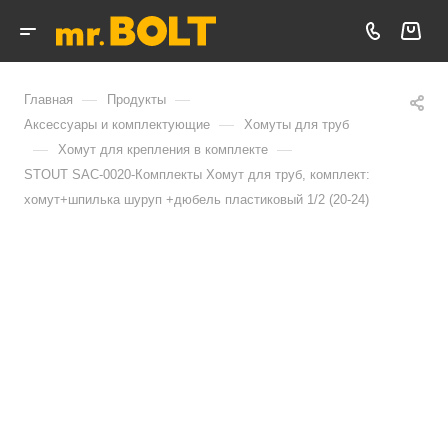
—
—
Главная
Продукты
—
Аксессуары и комплектующие
Хомуты для труб
—
—
Хомут для крепления в комплекте
STOUT SAC-0020-Комплекты Хомут для труб, комплект:
хомут+шпилька шуруп +дюбель пластиковый 1/2 (20-24)