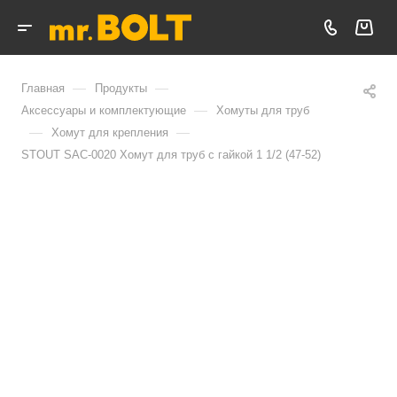
—
—
Главная
Продукты
—
Аксессуары и комплектующие
Хомуты для труб
—
—
Хомут для крепления
STOUT SAC-0020 Хомут для труб с гайкой 1 1/2 (47-52)