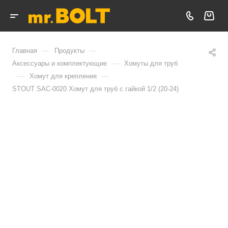
—
—
Главная
Продукты
—
Аксессуары и комплектующие
Хомуты для труб
—
—
Хомут для крепления
STOUT SAC-0020 Хомут для труб с гайкой 1/2 (20-24)