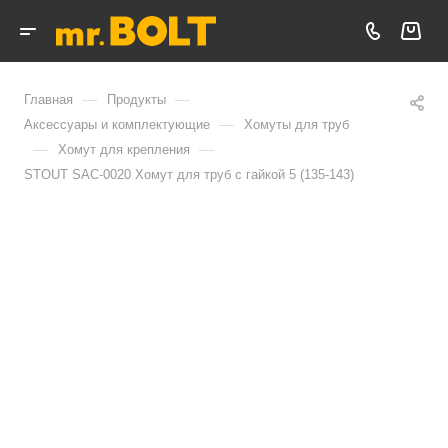
—
—
Главная
Продукты
—
Аксессуары и комплектующие
Хомуты для труб
—
—
Хомут для крепления
STOUT SAC-0020 Хомут для труб с гайкой 5 (135-143)