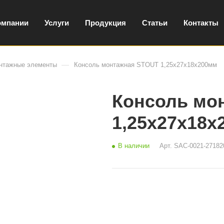
омпании
Услуги
Продукция
Статьи
Контакты
—
нтажные элементы
Консоль монтажная STOUT 1,25х27х18х200мм
Консоль мо
1,25х27х18х
В наличии
Арт.
SAC-0021-27182