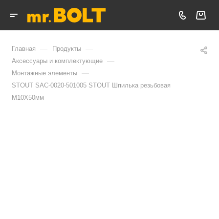
—
—
Главная
Продукты
—
Аксессуары и комплектующие
—
Монтажные элементы
STOUT SAC-0020-501005 STOUT Шпилька резьбовая
M10X50мм