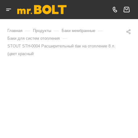
—
—
—
Главная
Продукты
Баки мембранные
—
Баки для систем отопления
STOUT STH-0004 Расширительный бак на отопление 8 л.
(цвет красный