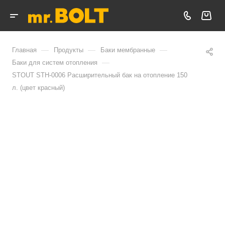
—
—
—
Главная
Продукты
Баки мембранные
—
Баки для систем отопления
STOUT STH-0006 Расширительный бак на отопление 150
л. (цвет красный)