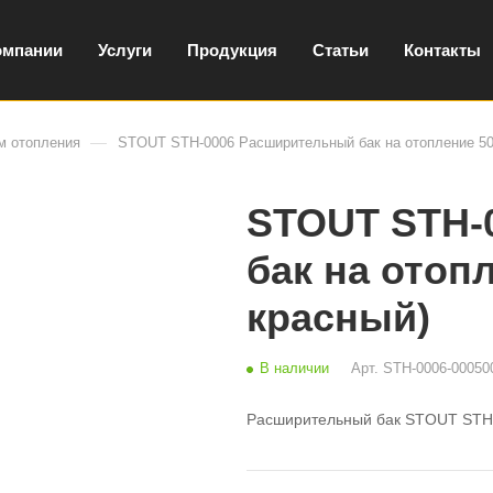
омпании
Услуги
Продукция
Статьи
Контакты
—
м отопления
STOUT STH-0006 Расширительный бак на отопление 500
STOUT STH-
бак на отопл
красный)
В наличии
Арт.
STH-0006-00050
Расширительный бак STOUT STH-0