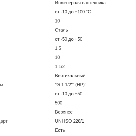
Инженерная сантехника
от -10 до +100 °С
10
Сталь
С
от -50 до +50
1,5
10
1 1/2
Вертикальный
йм
"G 1 1/2"" (НР)"
от -10 до +50
500
Верхнее
дарт
UNI ISO 228/1
Есть