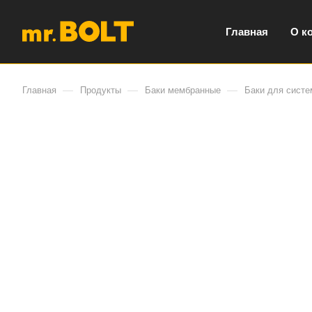
Главная
О к
—
—
—
Главная
Продукты
Баки мембранные
Баки для систе